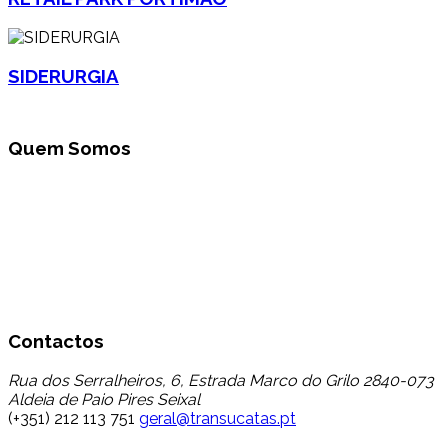
SIDERURGIA
Quem Somos
A Transucatas S.A. actua na área da gestão global de
resíduos promovendo a triagem, tratamento e reciclagem
através da sua valorização e reciclagem, dando assim um
destino a um conjunto de resíduos que até aqui tinham
uma baixo encaminhamento para reciclagem,
contribuindo dessa forma para a minimização da
deposição em aterro.
Contactos
Rua dos Serralheiros, 6, Estrada Marco do Grilo 2840-073
Aldeia de Paio Pires Seixal
(+351) 212 113 751
geral@transucatas.pt